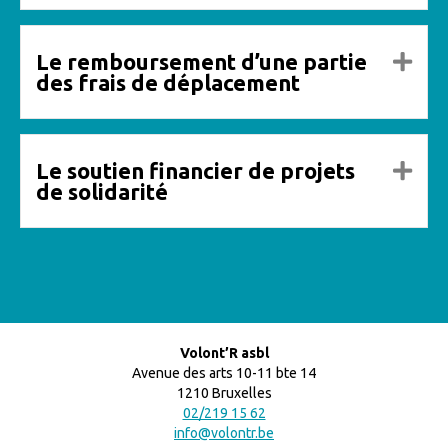
Le remboursement d’une partie
Dép
des frais de déplacement
Le soutien financier de projets
Dép
de solidarité
Volont’R asbl
Avenue des arts 10-11 bte 14
1210 Bruxelles
02/219 15 62
info@volontr.be