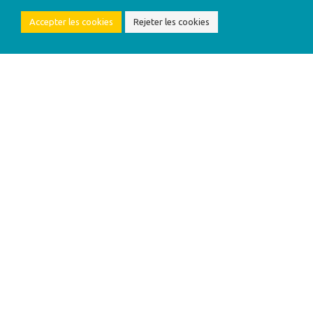
Accepter les cookies
Rejeter les cookies
Recherche de volontaires pour la
province de Luxembourg !
about Recherche de 
En savoir plus
Afficher plus