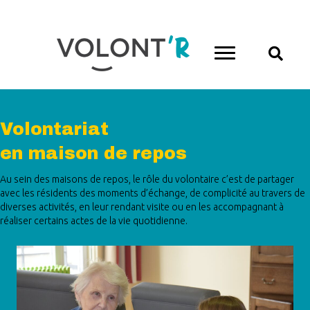
Volontariat
en maison de repos
Au sein des maisons de repos, le rôle du volontaire c’est de partager
avec les résidents des moments d’échange, de complicité au travers de
diverses activités, en leur rendant visite ou en les accompagnant à
réaliser certains actes de la vie quotidienne.