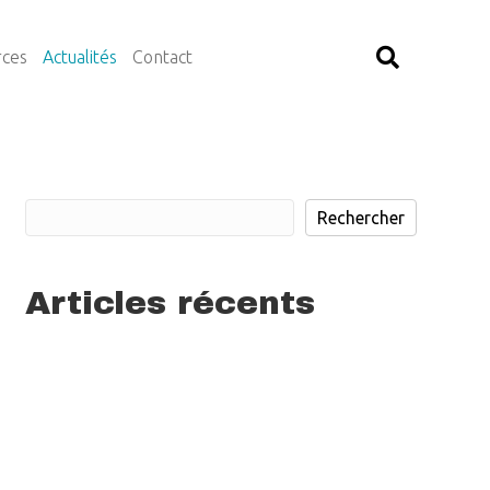
rces
Actualités
Contact
Rechercher
Rechercher
Articles récents
Deviens administrateur·rice chez Volont’R !
Notre projet Bulle d’Oxygène fait la une de
L’Avenir !
Viens réfléchir avec nous sur la communication de
Volont’R