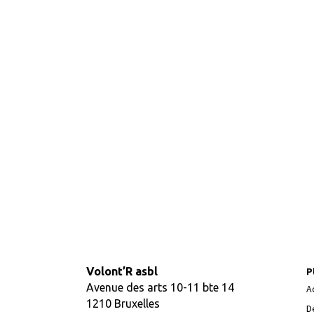
Volont’R asbl
P
Avenue des arts 10-11 bte 14
A
1210 Bruxelles
D