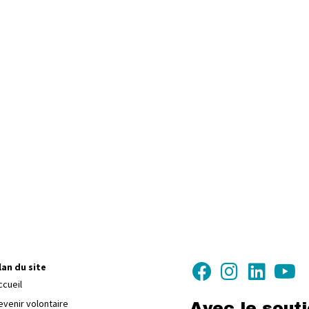
lan du site
ccueil
evenir volontaire
Avec le sout