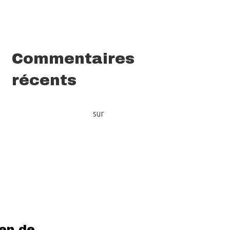
Deviens notre stagiaire en communication !
Le rapport d’activités 2025 de Volont’R
Commentaires
récents
Quoi de neuf chez Volont'R (Newsletter juin
2023) - Volont’R
sur
Découvrez les activités
citoyennes de Volont’R !
ien de