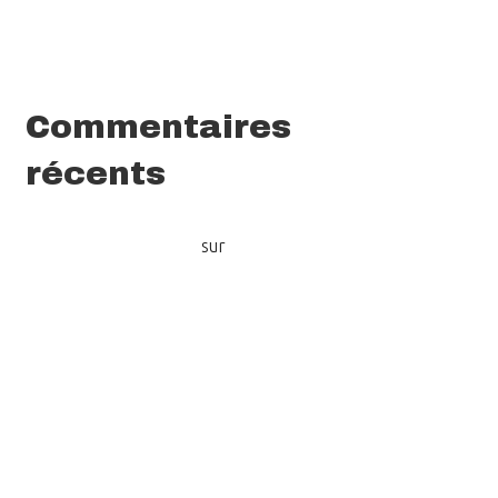
Deviens notre stagiaire en communication !
Le rapport d’activités 2025 de Volont’R
Commentaires
récents
Quoi de neuf chez Volont'R (Newsletter juin
2023) - Volont’R
sur
Découvrez les activités
citoyennes de Volont’R !