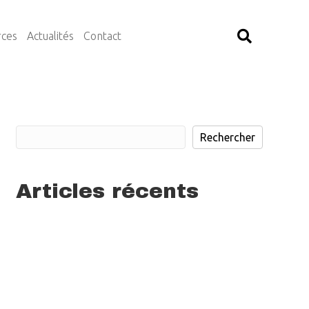
rces
Actualités
Contact
Rechercher
Rechercher
Articles récents
Deviens administrateur·rice chez Volont’R !
Notre projet Bulle d’Oxygène fait la une de
L’Avenir !
Viens réfléchir avec nous sur la communication de
Volont’R