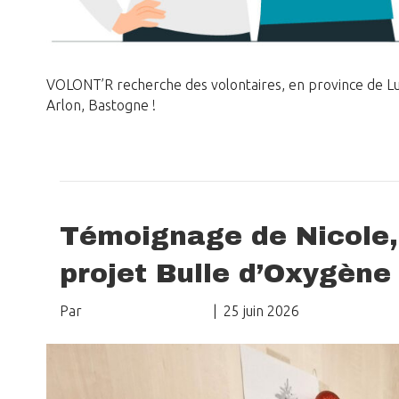
VOLONT’R recherche des volontaires, en province de L
Arlon, Bastogne !
Lire la suite
Témoignage de Nicole, 
projet Bulle d’Oxygène
Par
Delphine Crombez
|
25 juin 2026