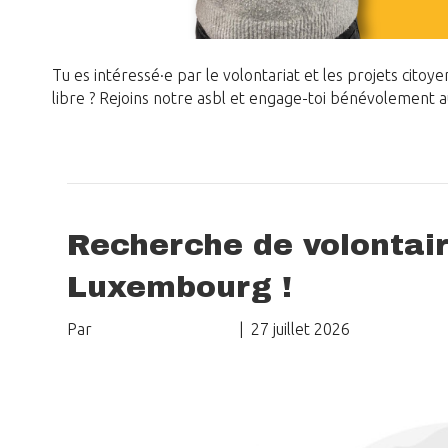
Tu es intéressé·e par le volontariat et les projets cito
libre ? Rejoins notre asbl et engage-toi bénévolement au
Lire la suite
Recherche de volontair
Luxembourg !
Par
Delphine Crombez
|
27 juillet 2026